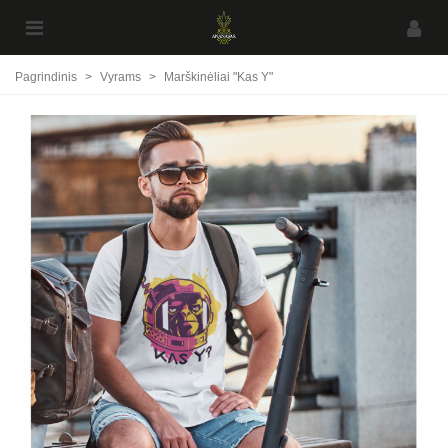
Pagrindinis
>
Vyrams
>
Marškinėliai "Kas Y"