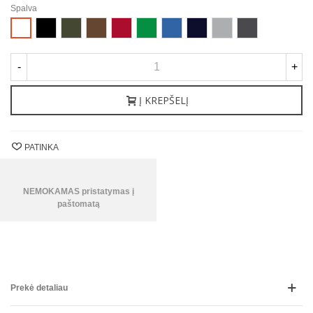
Spalva
Juoda
Karinė
Kaštoninė
Raudona
Airiška
Karališka
Jūrinė
Sportiška
Tamsiai
Balta
žalia
žalia
mėlyna
mėlyna
pilka
pilka
-
+
Į KREPŠELĮ
PATINKA
NEMOKAMAS pristatymas į
paštomatą
Prekė detaliau