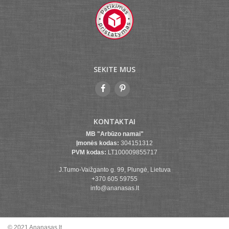
SEKITE MUS
KONTAKTAI
MB "Arbūzo namai"
Įmonės kodas:
304151312
PVM kodas:
LT100009855717
J.Tumo-Vaižganto g. 99, Plungė, Lietuva
+370 605 59755
info@ananasas.lt
© 2021 Ananasas.lt