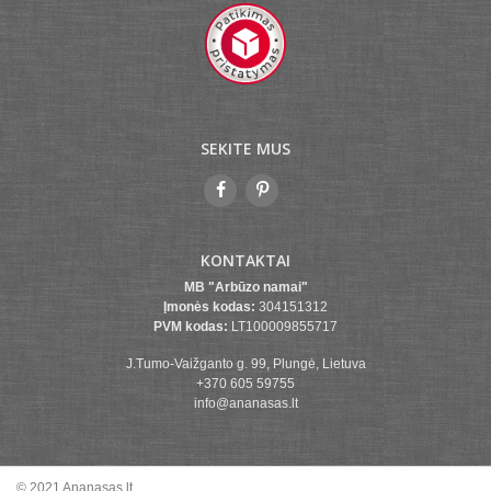
SEKITE MUS
KONTAKTAI
MB "Arbūzo namai"
Įmonės kodas:
304151312
PVM kodas:
LT100009855717
J.Tumo-Vaižganto g. 99, Plungė, Lietuva
+370 605 59755
info@ananasas.lt
© 2021 Ananasas.lt