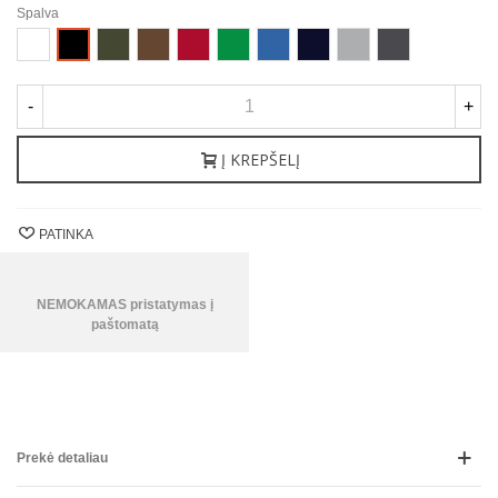
Spalva
Balta
Karinė
Kaštoninė
Raudona
Airiška
Karališka
Jūrinė
Sportiška
Tamsiai
Juoda
žalia
žalia
mėlyna
mėlyna
pilka
pilka
-
+
Į KREPŠELĮ
PATINKA
NEMOKAMAS pristatymas į
paštomatą
Prekė detaliau