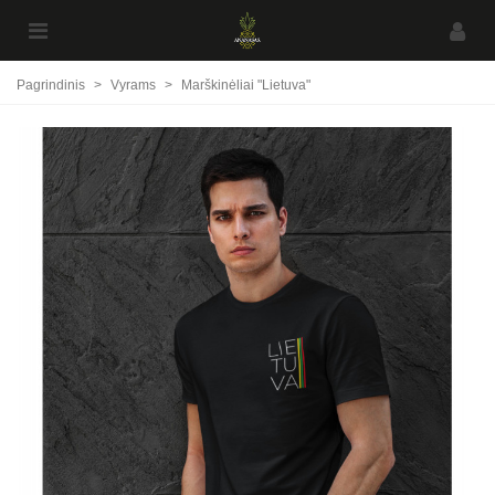
Pagrindinis
>
Vyrams
>
Marškinėliai "Lietuva"