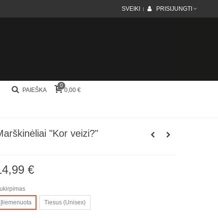
SVEIKI
PRISIJUNGTI
0
PAIEŠKA
0,00 €
arškinėliai "Kor veizi?"
14,99 €
ukirpimas
Įliemenuota
Tiesus (Unisex)