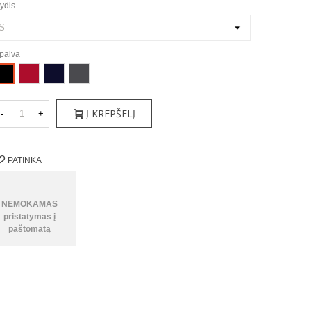
ydis
palva
Raudona
Jūrinė
Tamsiai
uoda
mėlyna
pilka
Į KREPŠELĮ
-
+
PATINKA
NEMOKAMAS
pristatymas į
paštomatą