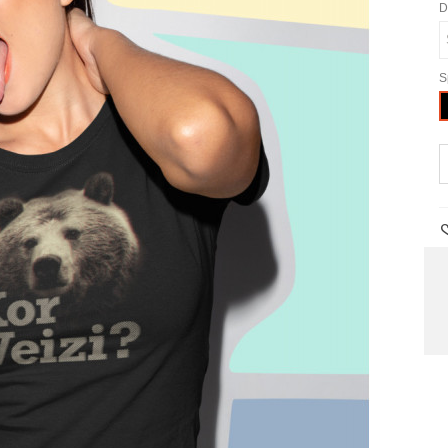
D
S
J