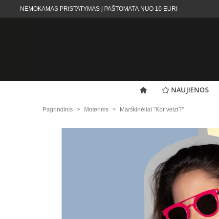
NEMOKAMAS PRISTATYMAS Į PAŠTOMATĄ NUO 10 EUR!
NAUJIENOS
Pagrindinis
>
Moterims
>
Marškinėliai "Kor veizi?"