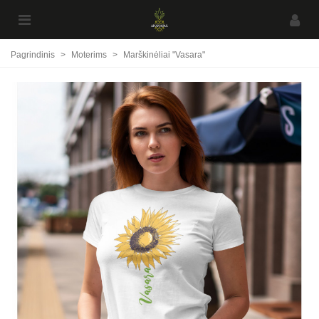
Pagrindinis
>
Moterims
>
Marškinėliai "Vasara"