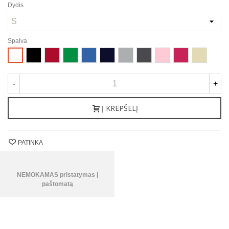
Dydis
Spalva
Juoda
Raudona
Airiška
Karališka
Jūrinė
Sportiška
Tamsiai
Šviesiai
Rožinė
Smėlio
Balta
žalia
mėlyna
mėlyna
pilka
pilka
rožinė
-
+
Į KREPŠELĮ
PATINKA
NEMOKAMAS pristatymas į
paštomatą