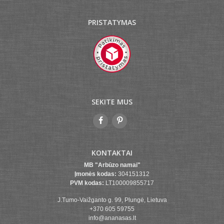
PRISTATYMAS
SEKITE MUS
KONTAKTAI
MB "Arbūzo namai"
Įmonės kodas:
304151312
PVM kodas:
LT100009855717
J.Tumo-Vaižganto g. 99, Plungė, Lietuva
+370 605 59755
info@ananasas.lt