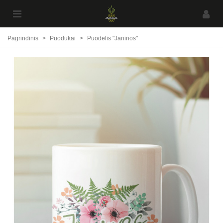
Pagrindinis
>
Puodukai
>
Puodelis "Janinos"