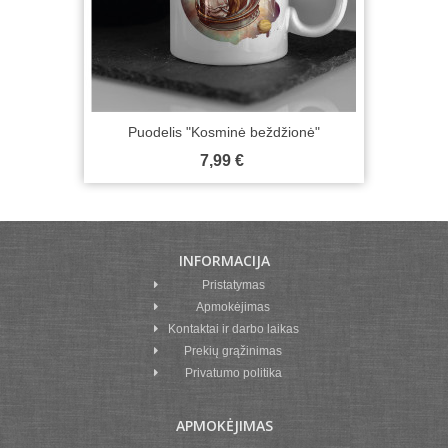
Puodelis "Kosminė beždžionė"
7,99 €
INFORMACIJA
Pristatymas
Apmokėjimas
Kontaktai ir darbo laikas
Prekių grąžinimas
Privatumo politika
APMOKĖJIMAS